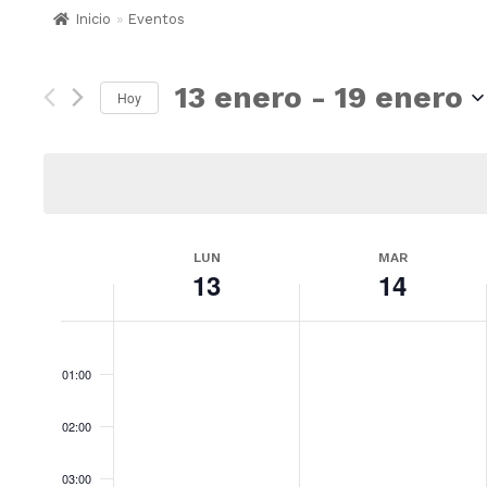
Inicio
»
Eventos
13 enero
 - 
19 enero
Hoy
S
e
l
e
c
c
S
LUN
MAR
i
13
14
e
o
m
a
n
n
a
00:00
a
r
d
01:00
f
e
E
e
02:00
v
c
e
h
n
03:00