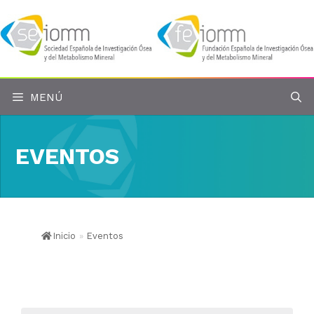
Saltar
al
contenido
MENÚ
EVENTOS
Inicio
»
Eventos