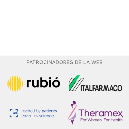
.
e
n
t
o
PATROCINADORES DE LA WEB