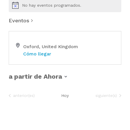
No hay eventos programados.
Eventos
Oxford
,
United Kingdom
Cómo llegar
a partir de Ahora
S
e
Eventos
Eventos
anterior(es)
Hoy
siguiente(s)
l
e
c
c
i
o