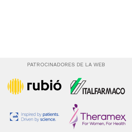
n
a
r
f
e
c
h
a
.
PATROCINADORES DE LA WEB