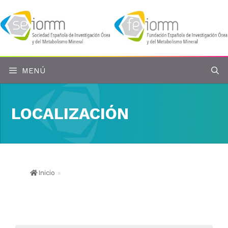
Saltar
al
contenido
MENÚ
LOCALIZACIÓN
Inicio
»