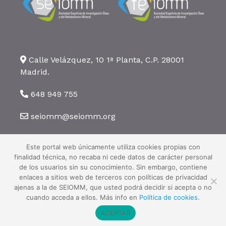
Calle Velázquez, 10 1ª Planta, C.P. 28001
Madrid.
648 949 755
seiomm@seiomm.org
Este portal web únicamente utiliza cookies propias con
finalidad técnica, no recaba ni cede datos de carácter personal
de los usuarios sin su conocimiento. Sin embargo, contiene
enlaces a sitios web de terceros con políticas de privacidad
©2026 SEIOMM. Todos los derechos reservados ·
Aviso legal
·
Política
ajenas a la de SEIOMM, que usted podrá decidir si acepta o no
de privacidad
·
Política de cookies
cuando acceda a ellos. Más info en
Política de cookies
.
ACEPTAR