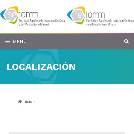
Saltar
al
contenido
MENÚ
LOCALIZACIÓN
Inicio
»