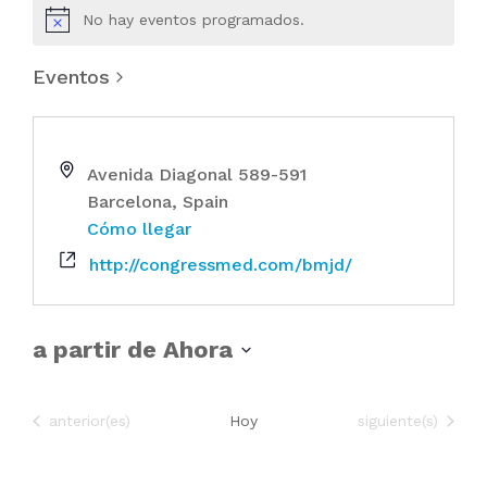
No hay eventos programados.
Eventos
Avenida Diagonal 589-591
Barcelona
,
Spain
Cómo llegar
http://congressmed.com/bmjd/
a partir de Ahora
S
e
Eventos
Eventos
anterior(es)
Hoy
siguiente(s)
l
e
c