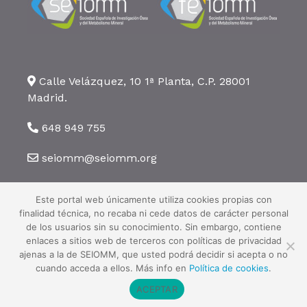
Calle Velázquez, 10 1ª Planta, C.P. 28001
Madrid.
648 949 755
seiomm@seiomm.org
Este portal web únicamente utiliza cookies propias con
finalidad técnica, no recaba ni cede datos de carácter personal
de los usuarios sin su conocimiento. Sin embargo, contiene
enlaces a sitios web de terceros con políticas de privacidad
©2026 SEIOMM. Todos los derechos reservados ·
Aviso legal
·
Política
ajenas a la de SEIOMM, que usted podrá decidir si acepta o no
de privacidad
·
Política de cookies
cuando acceda a ellos. Más info en
Política de cookies
.
ACEPTAR