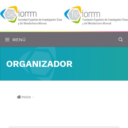
Saltar
al
contenido
MENÚ
ORGANIZADOR
Inicio
»