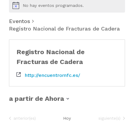
No hay eventos programados.
Eventos
Registro Nacional de Fracturas de Cadera
Registro Nacional de
Fracturas de Cadera
http://encuentrornfc.es/
a partir de Ahora
S
e
Eventos
Eventos
anterior(es)
Hoy
siguiente(s)
l
e
c