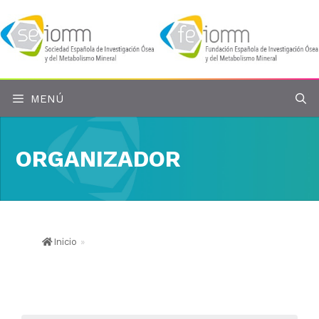
Saltar
al
contenido
MENÚ
ORGANIZADOR
Inicio
»