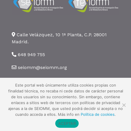
Calle Velázquez, 10 1ª Planta, C.P. 28001
Madrid.
648 949 755
seiomm@seiomm.org
Este portal web únicamente utiliza cookies propias con
finalidad técnica, no recaba ni cede datos de carácter personal
de los usuarios sin su conocimiento. Sin embargo, contiene
enlaces a sitios web de terceros con políticas de privacidad
©2026 SEIOMM. Todos los derechos reservados ·
Aviso legal
·
Política
ajenas a la de SEIOMM, que usted podrá decidir si acepta o no
de privacidad
·
Política de cookies
cuando acceda a ellos. Más info en
Política de cookies
.
ACEPTAR