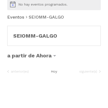
No hay eventos programados.
Eventos
SEIOMM-GALGO
SEIOMM-GALGO
a partir de Ahora
S
e
Eventos
Eventos
anterior(es)
Hoy
siguiente(s)
l
e
c
c
i
o
n