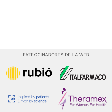
a
r
f
e
c
h
a
.
PATROCINADORES DE LA WEB