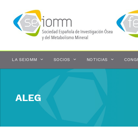
Saltar
al
contenido
LA SEIOMM
SOCIOS
NOTICIAS
CONG
ALEG