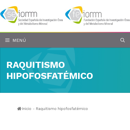
Saltar
al
contenido
MENÚ
RAQUITISMO
HIPOFOSFATÉMICO
Inicio
»
Raquitismo hipofosfatémico