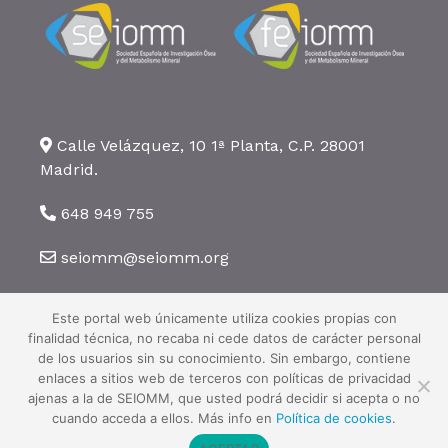
Calle Velázquez, 10 1ª Planta, C.P. 28001
Madrid.
648 949 755
seiomm@seiomm.org
Este portal web únicamente utiliza cookies propias con
finalidad técnica, no recaba ni cede datos de carácter personal
de los usuarios sin su conocimiento. Sin embargo, contiene
enlaces a sitios web de terceros con políticas de privacidad
©2026 SEIOMM. Todos los derechos reservados ·
Aviso legal
·
Política
ajenas a la de SEIOMM, que usted podrá decidir si acepta o no
de privacidad
·
Política de cookies
cuando acceda a ellos. Más info en
Política de cookies
.