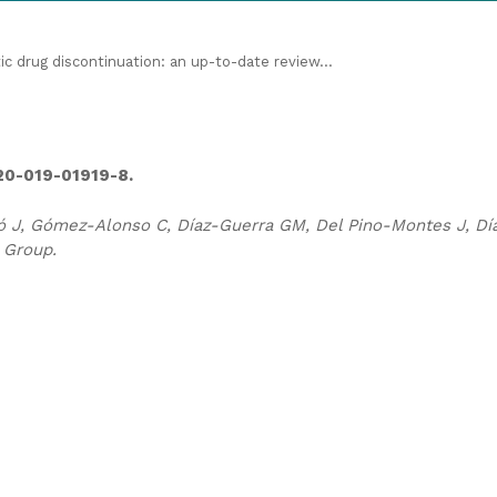
c drug discontinuation: an up-to-date review...
020-019-01919-8.
 J, Gómez-Alonso C, Díaz-Guerra GM, Del Pino-Montes J, Dí
 Group.