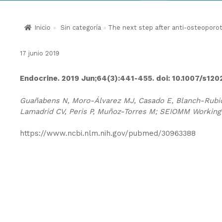
Inicio
»
Sin categoría
»
The next step after anti-osteoporoti
17 junio 2019
Endocrine. 2019 Jun;64(3):441-455. doi: 10.1007/s12
Guañabens N, Moro-Álvarez MJ, Casado E, Blanch-Rubió
Lamadrid CV, Peris P, Muñoz-Torres M; SEIOMM Working
https://www.ncbi.nlm.nih.gov/pubmed/30963388