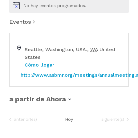
No hay eventos programados.
Eventos
Seattle, Washington, USA.
,
WA
United
States
Cómo llegar
http://www.asbmr.org/meetings/annualmeeting.
a partir de Ahora
S
e
Eventos
Eventos
anterior(es)
Hoy
siguiente(s)
l
e
c