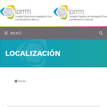
Saltar
al
contenido
MENÚ
LOCALIZACIÓN
Inicio
»