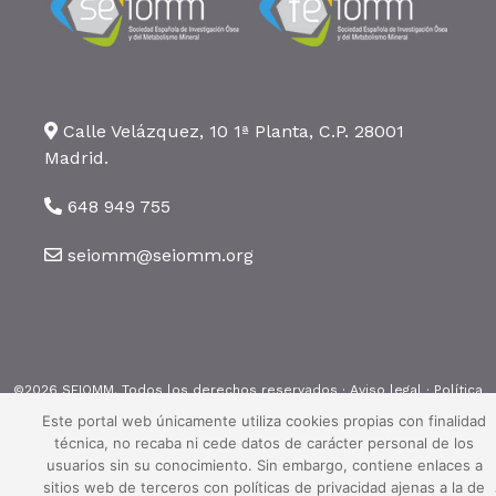
Calle Velázquez, 10 1ª Planta, C.P. 28001
Madrid.
648 949 755
seiomm@seiomm.org
©2026 SEIOMM. Todos los derechos reservados ·
Aviso legal
·
Política
de privacidad
·
Política de cookies
Este portal web únicamente utiliza cookies propias con finalidad
técnica, no recaba ni cede datos de carácter personal de los
usuarios sin su conocimiento. Sin embargo, contiene enlaces a
sitios web de terceros con políticas de privacidad ajenas a la de