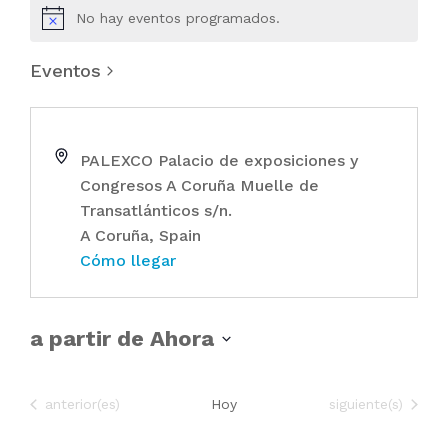
No hay eventos programados.
Eventos
PALEXCO Palacio de exposiciones y
Congresos A Coruña Muelle de
Transatlánticos s/n.
A Coruña
,
Spain
Cómo llegar
a partir de Ahora
S
e
Eventos
Eventos
anterior(es)
Hoy
siguiente(s)
l
e