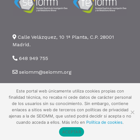
Calle Velázquez, 10 1ª Planta, C.P. 28001
Madrid.
648 949 755
seiomm@seiomm.org
Este portal web únicamente utiliza cookies propias con
finalidad técnica, no recaba ni cede datos de carácter personal
de los usuarios sin su conocimiento. Sin embargo, contiene
enlaces a sitios web de terceros con políticas de privacidad
©2026 SEIOMM. Todos los derechos reservados ·
Aviso legal
·
Política
ajenas a la de SEIOMM, que usted podrá decidir si acepta o no
de privacidad
·
Política de cookies
cuando acceda a ellos. Más info en
Política de cookies
.
ACEPTAR