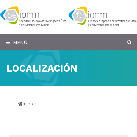
Saltar
al
contenido
MENÚ
LOCALIZACIÓN
Inicio
»