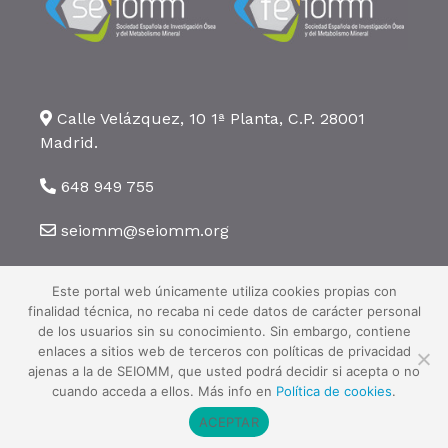
Calle Velázquez, 10 1ª Planta, C.P. 28001
Madrid.
648 949 755
seiomm@seiomm.org
Este portal web únicamente utiliza cookies propias con
finalidad técnica, no recaba ni cede datos de carácter personal
de los usuarios sin su conocimiento. Sin embargo, contiene
enlaces a sitios web de terceros con políticas de privacidad
©2026 SEIOMM. Todos los derechos reservados ·
Aviso legal
·
Política
ajenas a la de SEIOMM, que usted podrá decidir si acepta o no
de privacidad
·
Política de cookies
cuando acceda a ellos. Más info en
Política de cookies
.
ACEPTAR