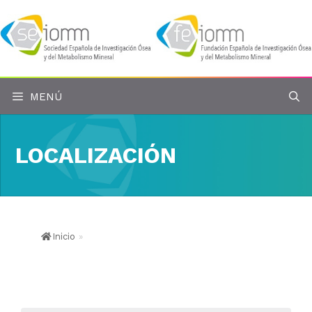
Saltar
al
contenido
MENÚ
LOCALIZACIÓN
Inicio
»