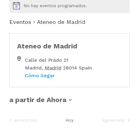
No hay eventos programados.
Eventos
Ateneo de Madrid
Ateneo de Madrid
Calle del Prado 21
Madrid
,
Madrid
28014
Spain
Cómo llegar
a partir de Ahora
S
e
Eventos
Eventos
anterior(es)
Hoy
siguiente(s)
l
e
c