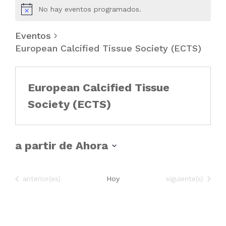
No hay eventos programados.
Eventos
European Calcified Tissue Society (ECTS)
European Calcified Tissue
Society (ECTS)
a partir de Ahora
S
e
Eventos
Eventos
anterior(es)
Hoy
siguiente(s)
l
e
c
c
i