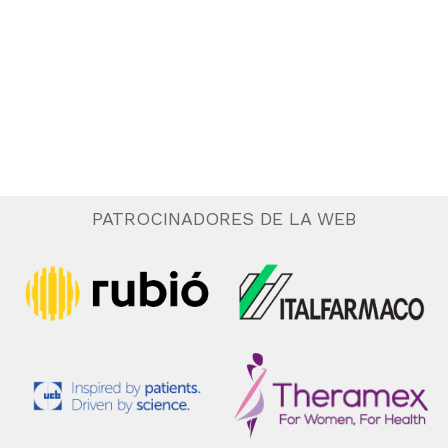
o
n
a
r
f
e
c
h
a
PATROCINADORES DE LA WEB
.