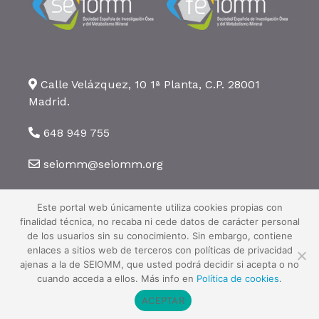
Calle Velázquez, 10 1ª Planta, C.P. 28001
Madrid.
648 949 755
seiomm@seiomm.org
Este portal web únicamente utiliza cookies propias con
finalidad técnica, no recaba ni cede datos de carácter personal
de los usuarios sin su conocimiento. Sin embargo, contiene
enlaces a sitios web de terceros con políticas de privacidad
©2026 SEIOMM. Todos los derechos reservados ·
Aviso legal
·
Política
ajenas a la de SEIOMM, que usted podrá decidir si acepta o no
de privacidad
·
Política de cookies
cuando acceda a ellos. Más info en
Política de cookies
.
ACEPTAR