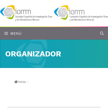
Saltar
al
contenido
MENÚ
ORGANIZADOR
Inicio
»