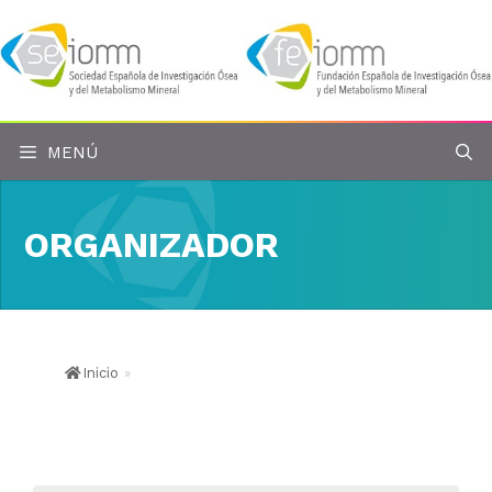
Saltar
al
contenido
MENÚ
ORGANIZADOR
Inicio
»