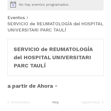
No hay eventos programados.
Eventos
SERVICIO de REUMATOLOGÍA del HOSPITAL
UNIVERSITARI PARC TAULÍ
SERVICIO de REUMATOLOGÍA
del HOSPITAL UNIVERSITARI
PARC TAULÍ
a partir de Ahora
S
e
Eventos
Eventos
anterior(es)
Hoy
siguiente(s)
l
e