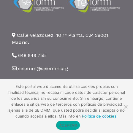
Calle Velázquez, 10 1ª Planta, C.P. 28001
Madrid.
648 949 755
seiomm@seiomm.org
Este portal web únicamente utiliza cookies propias con
finalidad técnica, no recaba ni cede datos de carácter personal
de los usuarios sin su conocimiento. Sin embargo, contiene
enlaces a sitios web de terceros con políticas de privacidad
©2026 SEIOMM. Todos los derechos reservados ·
Aviso legal
·
Política
ajenas a la de SEIOMM, que usted podrá decidir si acepta o no
de privacidad
·
Política de cookies
cuando acceda a ellos. Más info en
Política de cookies
.
ACEPTAR