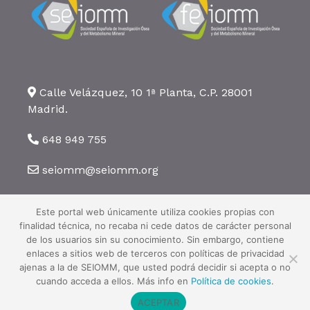
Calle Velázquez, 10 1ª Planta, C.P. 28001
Madrid.
648 949 755
seiomm@seiomm.org
Este portal web únicamente utiliza cookies propias con
finalidad técnica, no recaba ni cede datos de carácter personal
de los usuarios sin su conocimiento. Sin embargo, contiene
enlaces a sitios web de terceros con políticas de privacidad
©2026 SEIOMM. Todos los derechos reservados ·
Aviso legal
·
Política
ajenas a la de SEIOMM, que usted podrá decidir si acepta o no
de privacidad
·
Política de cookies
cuando acceda a ellos. Más info en
Política de cookies
.
ACEPTAR