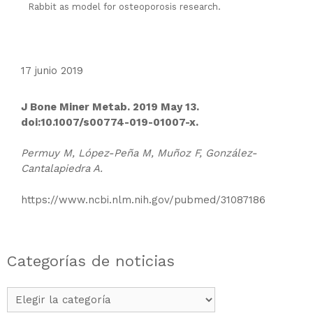
Rabbit as model for osteoporosis research.
17 junio 2019
J Bone Miner Metab. 2019 May 13.
doi:10.1007/s00774-019-01007-x.
Permuy M, López-Peña M, Muñoz F, González-
Cantalapiedra A.
https://www.ncbi.nlm.nih.gov/pubmed/31087186
Categorías de noticias
Categorías
de