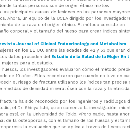
, donde tantas personas son de origen étnico mixto».
 las principales causas de lesiones en las personas mayores
os. Ahora, un equipo de la UCLA dirigido por los investigador
iento de la raza o el origen étnico. El método consiste en
ño corporal y el tamaño del hueso para crear índices sinté
revista Journal of Clinical Endocrinology and Metabolism
.
mujeres en los EE.UU. entre las edades de 42 y 53 que eran 
. Los datos proceden del
Estudio de la Salud de la Mujer En t
n mujeres para el estudio.
 huesos, los investigadores evaluaron cómo el método predi
íodo de 10 años. Ellos encontraron que cuando no tuvo en cu
ecir el riesgo de fractura utilizando los índices tan precisa
e medidas de densidad mineral ósea con la raza y la etnicid
fractura ha sido reconocido por los ingenieros y radiólogos 
tudio, el Dr. Shinya Ishii, quien comenzó la investigación, mien
ora está en la Universidad de Tokio. «Pero nadie, hasta ahor
al de la osteoporosis, con el tamaño de los huesos y el tam
oporosis la evaluación que se aplica a través de líneas raci