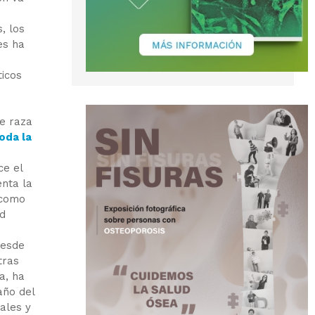
, los
es ha
ticos
de raza
oda la
ce el
enta la
 como
ad
desde
tras
a, ha
año del
ales y