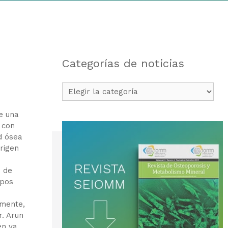
Categorías de noticias
Categorías
de
noticias
e una
 con
d ósea
rigen
s de
upos
amente,
r. Arun
én va