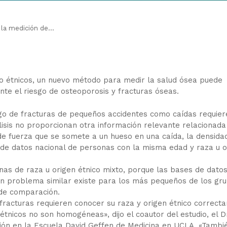
la medición de...
s o étnicos, un nuevo método para medir la salud ósea puede
te el riesgo de osteoporosis y fracturas óseas.
esgo de fracturas de pequeños accidentes como caídas requier
isis no proporcionan otra información relevante relacionada
 de fuerza que se somete a un hueso en una caída, la densida
de datos nacional de personas con la misma edad y raza u o
nas de raza u origen étnico mixto, porque las bases de dato
n problema similar existe para los más pequeños de los gr
 de comparación.
fracturas requieren conocer su raza y origen étnico correct
étnicos no son homogéneas», dijo el coautor del estudio, el D
sión en la Escuela David Geffen de Medicina en UCLA. «Tambi