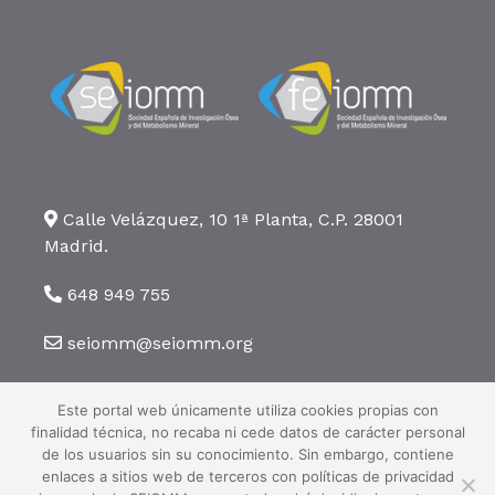
Calle Velázquez, 10 1ª Planta, C.P. 28001
Madrid.
648 949 755
seiomm@seiomm.org
Este portal web únicamente utiliza cookies propias con
finalidad técnica, no recaba ni cede datos de carácter personal
de los usuarios sin su conocimiento. Sin embargo, contiene
enlaces a sitios web de terceros con políticas de privacidad
©2026 SEIOMM. Todos los derechos reservados ·
Aviso legal
·
Política