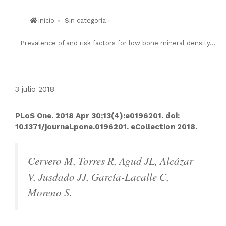
Inicio
»
Sin categoría
»
Prevalence of and risk factors for low bone mineral density...
3 julio 2018
PLoS One. 2018 Apr 30;13(4):e0196201. doi:
10.1371/journal.pone.0196201. eCollection 2018.
Cervero M, Torres R, Agud JL, Alcázar
V, Jusdado JJ, García-Lacalle C,
Moreno S.